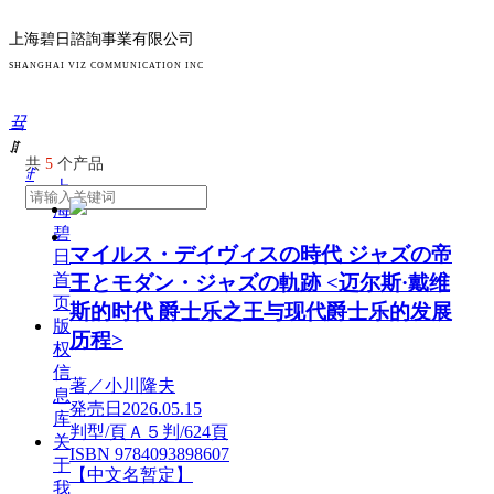
上海碧日諮詢事業有限公司
SHANGHAI VIZ COMMUNICATION INC
끀
ꁲ
共
5
个产品
ꄙ
上
海
碧
マイルス・デイヴィスの時代 ジャズの帝
日
首
王とモダン・ジャズの軌跡 <迈尔斯·戴维
页
斯的时代 爵士乐之王与现代爵士乐的发展
版
历程>
权
信
著／小川隆夫
息
発売日2026.05.15
库
判型/頁Ａ５判/624頁
关
ISBN 9784093898607
于
【中文名暂定】
我