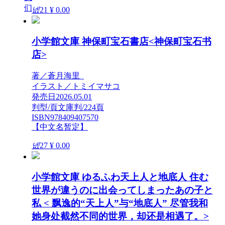
们
넶
21
¥ 0.00
小学館文庫 神保町宝石書店<神保町宝石书
店>
著／蒼月海里
イラスト／トミイマサコ
発売日2026.05.01
判型/頁文庫判/224頁
ISBN978409407570
【中文名暂定】
넶
27
¥ 0.00
小学館文庫 ゆるふわ天上人と地底人 住む
世界が違うのに出会ってしまったあの子と
私 < 飘逸的“天上人”与“地底人” 尽管我和
她身处截然不同的世界，却还是相遇了。>