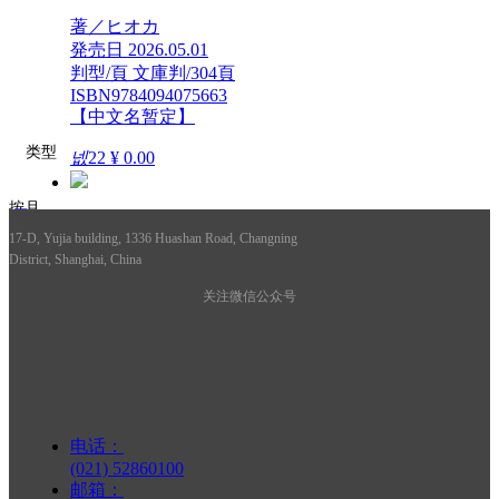
著／ヒオカ
発売日 2026.05.01
判型/頁 文庫判/304頁
ISBN9784094075663
【中文名暂定】
类型
넶
22
¥ 0.00
按月
끀
このドアあけたら <打开这扇门会怎样?>
17-D, Yujia building, 1336 Huashan Road, Changning
District, Shanghai, China
按图书类型
끀
作／かかずゆみ
絵／藤本ともひこ
关注微信公众号
発売日2026.05.29
判型/頁Ａ１２取変/36頁
ISBN9784097254683
【中文名暂定】
넶
23
¥ 0.00
电话：
(021) 52860100
邮箱：