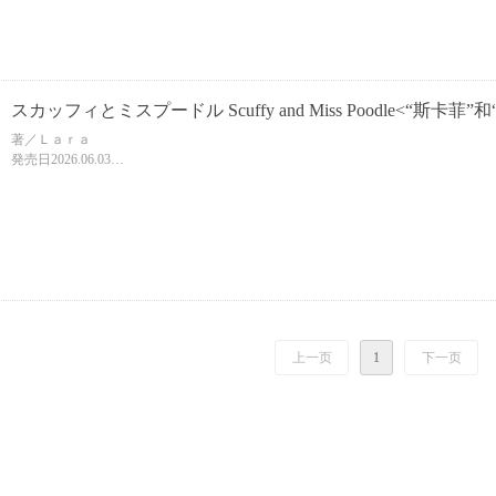
スカッフィとミスプードル Scuffy and Miss Poodle
著／Ｌａｒａ
発売日2026.06.03
判型/頁 Ａ４判/32頁
ISBN 9784097254706
【中文名暂定】
上一页
1
下一页