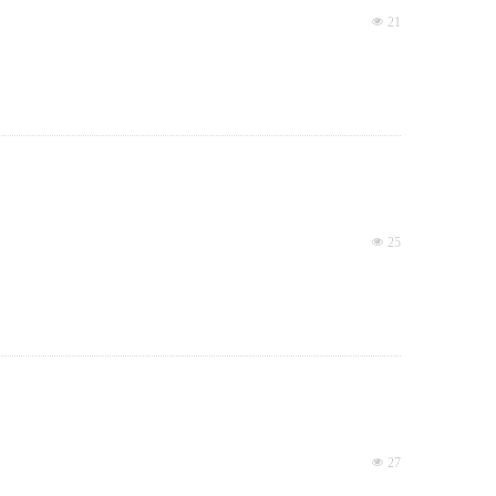
넶
21
넶
25
넶
27