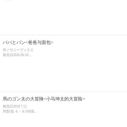
判型/頁 ＡＢ判/32頁
ISBN 9784097254676
【中文名暂定】
パパとパン<爸爸与面包>
作／サニーブックス
発売日2026.06.10
判型/頁Ｂ２０取/32頁
ISBN 9784097254751
【中文名暂定】
馬のゴン太の大冒険<小马坤太的大冒险>
発売日2018.7.12
判型/頁 ４－６/160頁
ISBN 9784092897663
【中文名暂定】