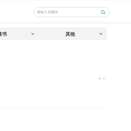
끠
童书
ꀁ
其他
ꀁ
넶
20