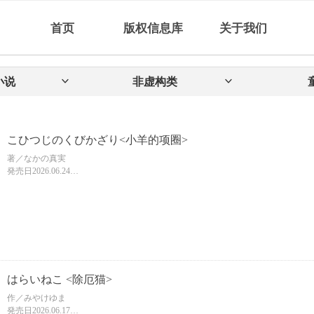
首页
版权信息库
关于我们
小说
ꀁ
非虚构类
ꀁ
こひつじのくびかざり<小羊的项圈>
著／なかの真実
発売日2026.06.24
判型/頁 ＡＢ判/32頁
ISBN 9784097254782
【中文名暂定】
はらいねこ <除厄猫>
作／みやけゆま
発売日2026.06.17