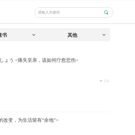
끠
童书
ꀁ
其他
ꀁ
しょう <痛失至亲，该如何疗愈悲伤>
넶
150
的改变，为生活留有“余地”>