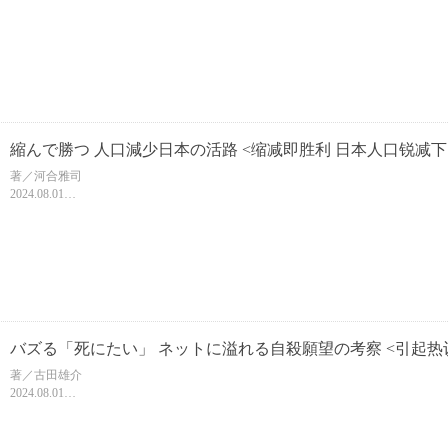
文庫判//416頁
ISBN 9784778036379
【中文名暂定】
縮んで勝つ 人口減少日本の活路 <缩减即胜利
著／河合雅司
2024.08.01
新書判/244頁
ISBN 9784098254774
【中文名暂定】
バズる「死にたい」 ネットに溢れる自殺願望の考察 <引起热
察>
著／古田雄介
2024.08.01
新書判/256頁
ISBN 9784098254200
【中文名暂定】