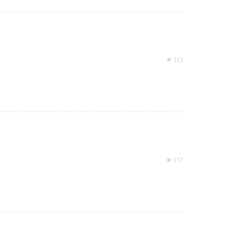
넶
113
넶
157