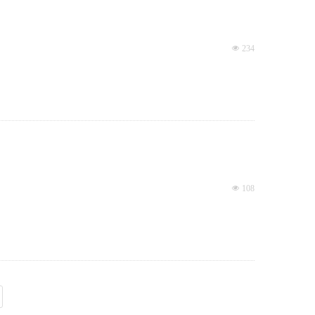
넶
234
넶
108