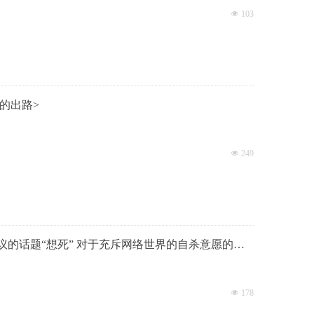
넶
103
 日本人口锐减下的出路>
넶
249
议的话题“想死” 对于充斥网络世界的自杀意愿的考
넶
178