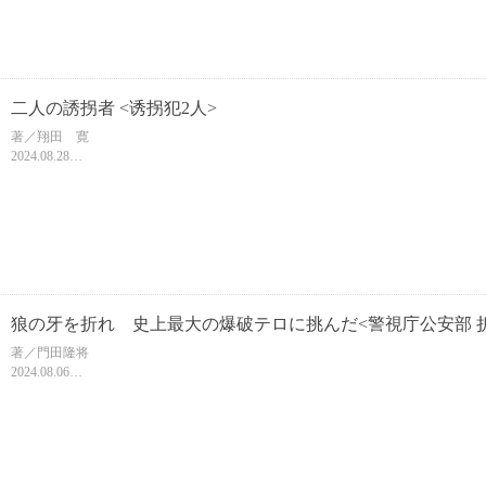
二人の誘拐者 <诱拐犯2人>
著／翔田 寛
2024.08.28
四六判推奨版/256頁
ISBN 9784093867269
【中文名暂定】
狼の牙を折れ 史上最大の爆破テロに挑んだ<警視庁公安部 折断狼牙 警视厅公安部向史上最大
发起挑战!>
著／門田隆将
2024.08.06
文庫判/448頁
ISBN 9784094073799
【中文名暂定】