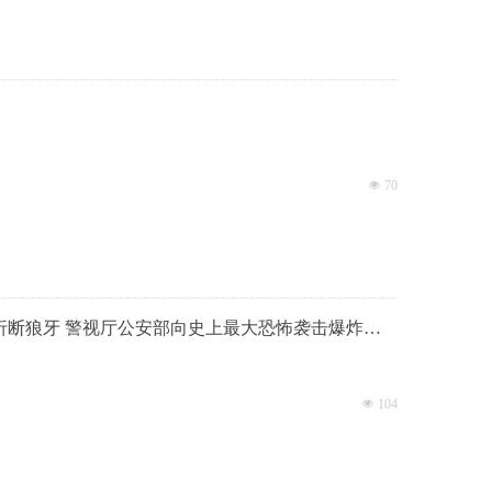
넶
70
恐怖袭击爆炸案
넶
104