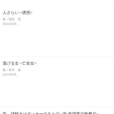
人さらい <诱拐>
著／翔田 寛
2024.08.06
文庫判/368頁
ISBN 9784094073782
【中文名暂定】
逃げる女 <亡命女>
著／青木 俊
2024.08.06
文庫判/336頁
ISBN 9784094073768
【中文名暂定】
新 謎解きはディナーのあとで <新 推理要在晚餐后>