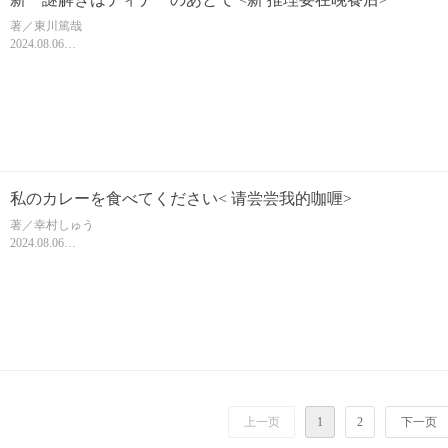
著／東川篤哉
2024.08.06
文庫判//416頁
ISBN 9784094073805
【中文名暂定】
私のカレーを食べてください< 请尝尝我的咖喱>
著／幸村しゅう
2024.08.06
文庫判/336頁
ISBN 9784094073775
【中文名暂定】
上一页
1
2
下一页