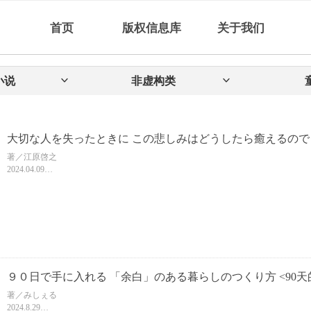
首页
版权信息库
关于我们
小说
ꀁ
非虚构类
ꀁ
大切な人を失ったときに この悲しみはどうしたら癒えるので
著／江原啓之
2024.04.09
４－６/256頁
ISBN 9784093891592
【中文名暂定】
９０日で手に入れる 「余白」のある暮らしのつくり方 <90天
著／みしぇる
2024.8.29