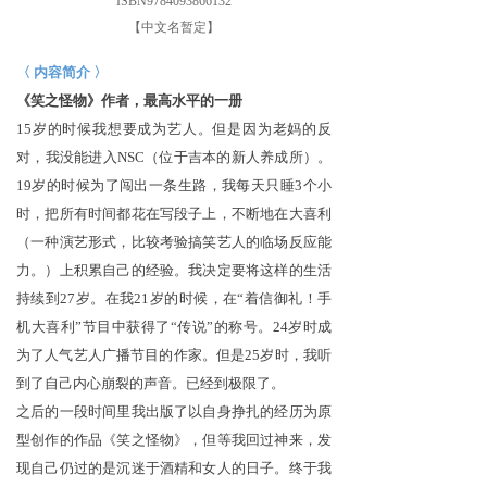
ISBN9784093866132
【中文名暂定】
〈 内容
简介
〉
《笑之怪物》作者，最高水平的一册
15
岁的时候我想要成为艺人。但是因为老妈的反
对，我没能进入NSC（位于吉本的新人养成所）。
19岁的时候为了闯出一条生路，我每天只睡3个小
时，把所有时间都花在写段子上，不断地在大喜利
（一种演艺形式，比较考验搞笑艺人的临场反应能
力。）上积累自己的经验。
我决定要将这样的生活
持续到27岁。
在我21岁的时候，在“着信御礼！手
机大喜利”节目中获得了“传说”的称号。24岁时成
为了人气艺人广播节目的作家。
但是25岁时，我听
到了自己内心崩裂的声音。已经到极限了。
之后的一段时间里我出版了以自身挣扎的经历为原
型创作的作品
《笑之怪物》，但等我回过神来，发
现自己仍过的是沉迷于酒精和女人的日子。终于我