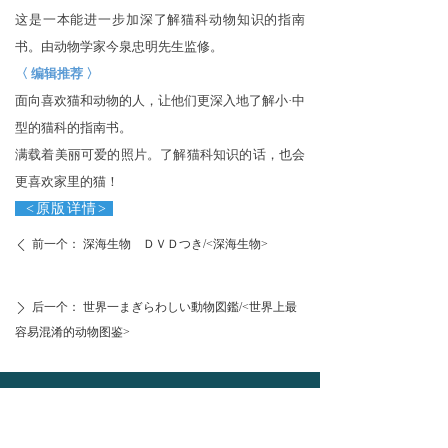
这
是一本能
进
一步加深了解猫科
动
物知
识
的指南
书
。由
动
物学家今泉忠明先生
监
修
。
〈 编辑推荐 〉
面向喜
欢
猫和
动
物的人，
让
他
们
更深入地了解小·中
型的猫科的指南
书
。
满载
着美
丽
可
爱
的照片。
了解猫科知识
的
话
，也会
更喜
欢
家里的猫
！
<
原版
详
情
>
前一个：
深海生物 ＤＶＤつき/<深海生物>
ꄴ
后一个：
世界一まぎらわしい動物図鑑/<世界上最
ꄲ
容易混淆的动物图鉴>
联系我们