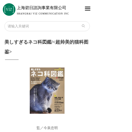
上海碧日諮詢事業有限公司
끀
SHANGHAI VIZ COMMUNICATION INC
ꄙ
美しすぎるネコ科図鑑/<超帅美的猫科图
鉴>
監／今泉忠明