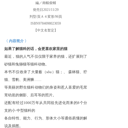
編／南幅俊輔
発売日2021/11/29
判型/頁Ａ４変形/96頁
ISBN9784098023059
【中文名暂定】
〈 内容
简介
〉
如果了解猫科的
话
，会更喜
欢
家里的猫
最近，猫的人气不
仅仅
限于家养的猫，
还扩
展到了
砂猫和兔
狲
猫等猫科
动
物。
本
书
不
仅
收
录
了大量薮
（
sǒu
）
猫；、 森林猫、
狞
猫、雪豹、美洲
狮
……
等美
丽
的野生猫科
动
物
们
的身姿和惹人喜
爱
的毛茸
茸幼崽的
侧
影、后耳等的照片。
还
配有
经过
1000
万年从共同祖先
进
化而来的
8
个分
支的小·中型猫科的
各自特性、能力、行
为
、形体大小等通俗易懂的解
说
及插
图
。