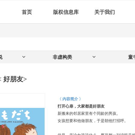
首页
版权信息库
关于我们
说
ꀁ
非虚构类
ꀁ
童
< 好朋友>
〈 内容简介 〉
打开心扉，大家都是好朋友
新搬来的邻居家里有个同龄的男孩。
女孩想要和他做朋友，于是朝他打招呼。