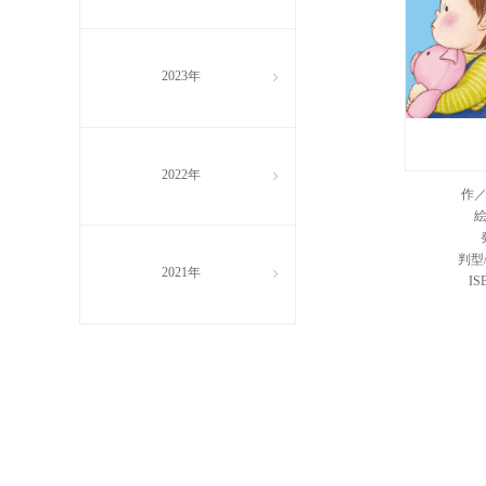
2023年
ꁇ
2022年
ꁇ
作
判型
2021年
ꁇ
IS