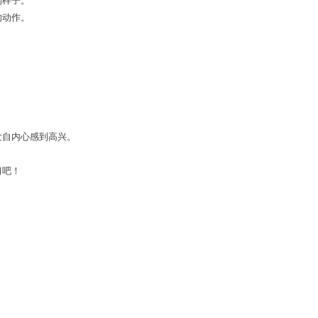
的样子。
的动作。
发自内心感到高兴。
习吧！