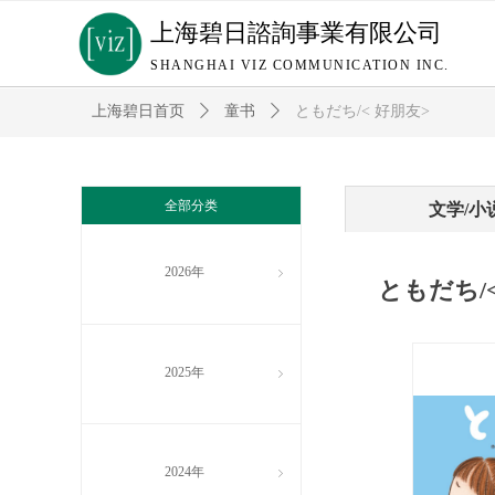
上海碧日諮詢事業有限公司
SHANGHAI VIZ COMMUNICATION INC.
上海碧日首页
ꄲ
童书
ꄲ
ともだち/< 好朋友>
全部分类
文学/小
2026年
ꁇ
ともだち/
2025年
ꁇ
2024年
ꁇ