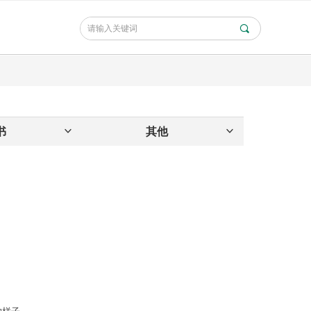
끠
书
ꀁ
其他
ꀁ