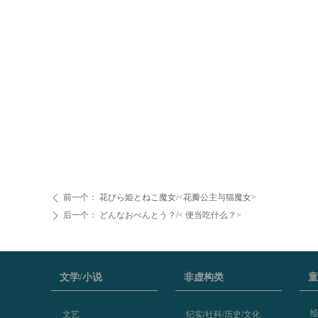
前一个：
花びら姫とねこ魔女/<花瓣公主与猫魔女>
ꄴ
后一个：
どんなおべんとう？/< 便当吃什么？>
ꄲ
文学/小说
非虚构类
童
文艺
纪实/社科/历史/文化