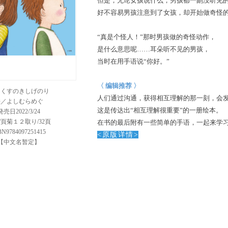
但是，无论女孩
说什么，男孩都一副没听见
好不容易男孩注意到了女孩，却开始做奇怪
“真是个怪人！”
那时男孩做的奇怪动作，
是什么意思呢……
耳朵听不见的男孩，
当时在用手语说“你好。”
〈
编辑推荐
〉
／くすのきしげのり
人们通过沟通，获得相互理解的那一刻，会
絵／よしむらめぐ
这是传达出“相互理解很重要”的一册绘本。
発売日2022/3/24
/頁菊１２取り/32頁
在书的最后附有一些
简单的手语，一起来学
BN9784097251415
<
原版
详
情
>
【中文名暂定】