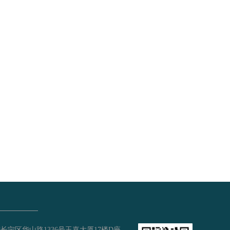
长宁区华山路1336号玉嘉大厦17楼D座