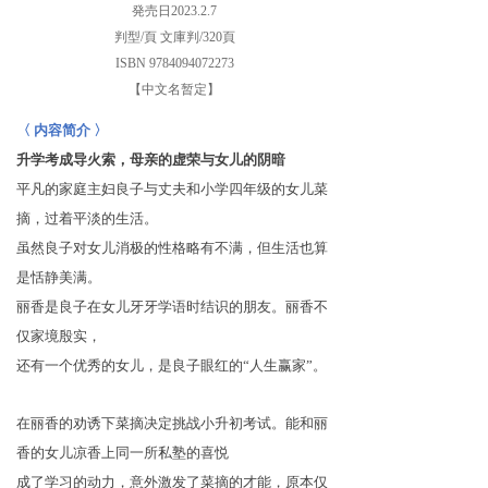
発売日2023.2.7
判型/頁 文庫判/320頁
ISBN 9784094072273
【中文名暂定】
〈
内容
简
介
〉
升学考成
导火索，母亲的虚荣与女儿的阴暗
平凡的家庭主妇良子与丈夫
和
小学四年级的女儿菜
摘，过着平淡的生活。
虽然良子对女儿消极的性格略有不满，但生活也算
是恬静美满。
丽香是良子在女儿牙牙学语时结识的朋友。丽香不
仅家境殷实，
还有一个优秀的女儿，是良子眼红的
“人生赢家”。
在丽香的劝诱下菜摘决定挑战小升初考试。能和丽
香的女儿凉香上同一所私塾的喜悦
成了学习的动力，意外激发了菜摘的才能，原本仅