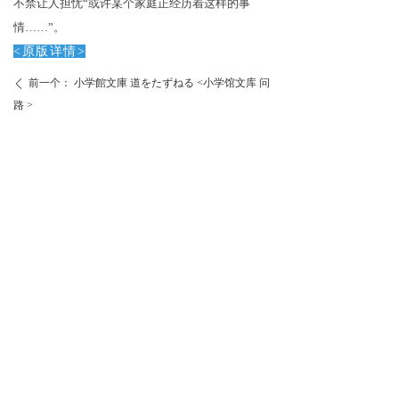
不禁让人担忧
“或许某个家庭正经历着这样的事
情……”。
<
原版
详
情
>
前一个：
小学館文庫 道をたずねる <小学馆文库 问
ꄴ
路 >
后一个：
まったく、青くない <完全不青涩>
ꄲ
联系我们
上海市长宁区华山路1336号玉嘉大厦17楼D座
17-D, Yujia building, 1336 Huashan Road, Changning
District, Shanghai, China
(021) 52860100
bqzx@vizchina.com