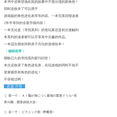
本书中还将登场此前的故事中不曾出现的新角色！
同时还收录了可以用于
游戏版的角色进化表等等内容。一本完美回报读者
2年半等待的全新升级内容
！
一本无论是《寻找系列》的老玩家还是初次接触到
本系列的读者都可以尽享其中乐趣的作品
。
一本适合朋友间和亲子共玩的游戏绘本！
〈
编辑推荐
〉
期盼已久的寻找系列新刊问世！
本次还收录了角色进化表，在玩游戏的同时不知不
觉掌握所有角色的进化！
不容错过哟！
<
原版
详
情
>
前一个：
ＡＩ脳が身につく最強の図形ドリル<培
ꄴ
养AI脑，图形训练大全>
后一个：
ピクニック部 <野餐部>
ꄲ