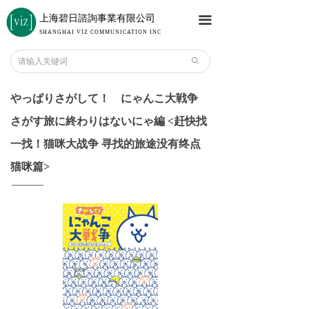
上海碧日諮詢事業有限公司
끀
SHANGHAI VIZ COMMUNICATION INC
ꄙ
やっぱりさがして！ にゃんこ大戦争
さがす旅に終わりはないにゃ編 <赶快找
一找！猫咪大战争 寻找的旅途没有终点
猫咪篇>