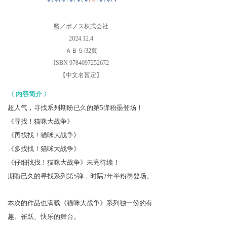
監／ポノス株式会社
2024.12.4
ＡＢ５/32頁
ISBN 9784097252672
【中文名暂定】
〈
内容简介
〉
超人气，寻找系列期盼已久的第
5弹粉墨登场！
《寻找！猫咪大战争》
《再找找！猫咪大战争》
《多找找！猫咪大战争》
《仔细找找！猫咪大战争》未完待续！
期盼已久的寻找系列第
5弹，时隔2年半粉墨登场。
本次的作品也满载《猫咪大战争》系列独一份的有
趣、雀跃、快乐的舞台。