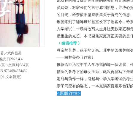
她所在的辅导班新光学院的家长们
对此
纷纷
员玲奈，对家长们的言行感到愤怒，并决心
的目光
，玲奈
依旧坚持
收集关于
青岛
的信息
刑警
来到了辅导班
却
被室长
下了逐客令，玲
入学考试，一场将改写人生并让无数家庭和
后重生的光芒。本书聚焦
家庭真正需要的是
〈
编辑推荐
〉
母亲的苦楚，孩子的无奈。
其中的
因果
关联
著／武内昌美
——桜井美奈（作家）
発売日2025.4.4
推荐给经历过
中学入学考试
的每一位读者
！
/頁Ｂ文庫判/384頁
BN 9784094074482
描绘的
备考下的
母女关系，
此次再度写下最
【中文名暂定】
定能
与前作一样，
引起与中学入学考试
的考
亲子间应有的姿态
，
一本充满
家庭娱乐色彩
<
原版
详
情
>