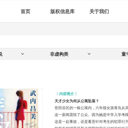
首页
版权信息库
关于我们
说
ꀁ
非虚构类
ꀁ
童
〈
内容简介
〉
天才少女为何从公寓坠落？
世田谷区的一栋公寓内，六年级女孩青岛
从
这一新闻震惊了公众。
因为她是中学入学考
这是一起事故，还是
蓄意针
对考生的犯罪行