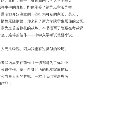
议论。
此时，
唯一了解
青岛
内心的大学生辅导
探寻事件的真相。
即便承受了
辅导班室长
异样
。逐渐她开始注意到一些行为可疑的家长。
某天
，
奈悄悄尾随刑警，却来到了
新光学院学生居住的公寓。
母亲为之苦苦挣扎的试炼。本书描写了隐藏在考试背
什么，
难得的佳作
——
中学入学考试悬疑
小说
。
令人无法轻视。因为我也有过类似的经历。
作者
武内昌美在前作《一切都是为了你》中
新长篇佳作
。基于自身经历的现实家庭描写，
生
和当事人间的共鸣。
一本
让我们重新思考
的作品
！