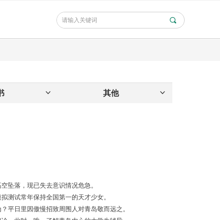
끠
书
ꀁ
其他
ꀁ
高空
坠落，现已失去意识情况危急。
模拟测试
常年
保持全国第一的天才少女。
为？平日里因傲慢招致周围人
对青岛敬而远之
。