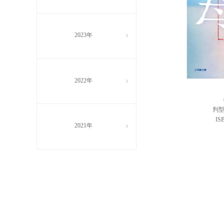
2023年
ꁇ
2022年
ꁇ
判型
IS
2021年
ꁇ