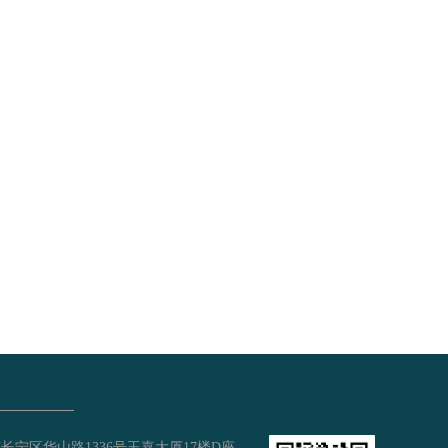
长宁区华山路1336号玉嘉大厦17楼D座