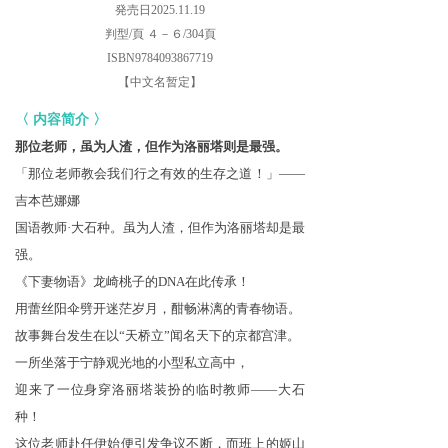
発売日2025.11.19
判型/頁 ４－６/304頁
ISBN9784093867719
【中文名暂定】
〈 内容简介 〉
那位老师，虽为人渣，但作为洛丽塔则是最强。
「那位老师教会我们行之有效的生存之道！」——
吉本芭娜娜
国语教师·大石种。虽为人渣，但作为洛丽塔却是最
强。
《下妻物语》龙崎桃子的DNA在此传承！
用蕾丝阳伞劈开迷茫岁月，酣畅淋漓的青春物语。
故事舞台发生在以“天桥立”闻名天下的京都宫津。
一所坐落于宁静观光地的小型私立高中，
迎来了一位身穿洛丽塔装扮的临时教师——大石
种！
这位老师赴任伊始便引发争议不断，而班上的姬山