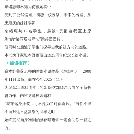
奈绪惠却不知为何被她看中，
受到了公然偏袒。
初恋、校园祭、未来的出路、身
患顽疾的妹妹瞑罗……
奈绪惠与12名学生，虽被“贯彻自我至上原
则”的“洛丽塔老师”折腾得团团转，
但同时也启迪了学生们探寻自我前进方向的道路。
本书为作家嶽本野蔷薇出道25周年纪念长篇小说。
〈 编辑推荐 〉
嶽本野蔷薇老师的首部小说作品《缝纫机》于2000
年11月出版。而在今年2025年11月，
为纪念出道25周年，将出版这部倾注心血的全新长
篇力作。内容竟是校园题材！
“我穿这身洋装，可不是为了讨你喜欢。”当你不得
不面对这日益复杂的世界之时，
始终贯彻自身准则的洛丽塔老师一定会助你一臂之
力。