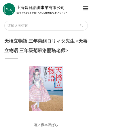
上海碧日諮詢事業有限公司
끀
SHANGHAI VIZ COMMUNICATION INC
ꄙ
天橋立物語 三年菊組ロリィタ先生 <天桥
立物语 三年级菊班洛丽塔老师>
著／嶽本野ばら