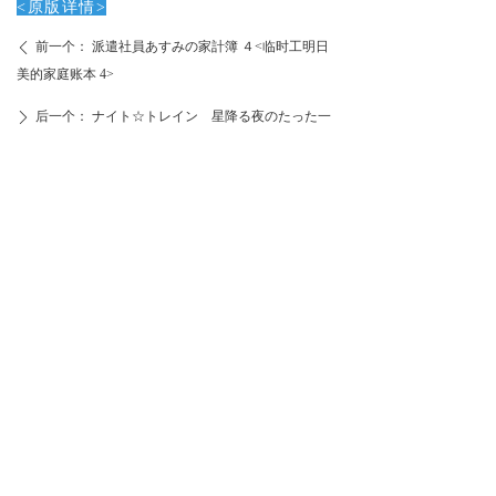
<
原版
详
情
>
前一个：
派遣社員あすみの家計簿 ４<临时工明日
ꄴ
美的家庭账本 4>
后一个：
ナイト☆トレイン 星降る夜のたった一
ꄲ
度のキセキ<夜间☆列车 星落之夜下仅有一次的奇迹>
联系我们
上海市长宁区华山路1336号玉嘉大厦17楼D座
17-D, Yujia building, 1336 Huashan Road, Changning
District, Shanghai, China
(021) 52860100
bqzx@vizchina.com